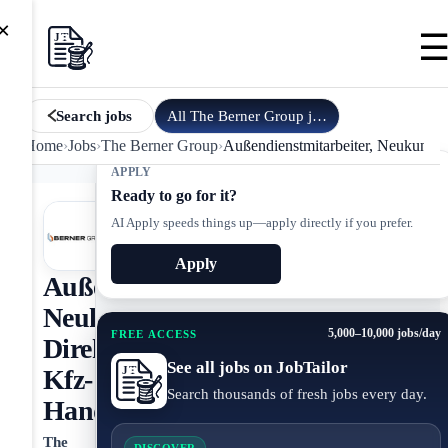
×
All
The Berner Group
jobs
Search jobs
Home
›
Jobs
›
The Berner Group
›
Außendienstmitarbeiter, Neukunden
APPLY
Ready to go for it?
AI Apply speeds things up—apply directly if you prefer.
Apply
Außendienstmitarbeiter,
Neukundenakquise,
5,000–10,000 jobs/day
FREE ACCESS
Direktvertrieb,
See all jobs on JobTailor
Kfz-
Search thousands of fresh jobs every day.
Handwerk
The