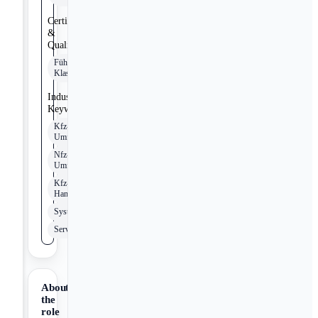
Certifications
&
Qualifications
Führerschein
Klasse B
Industry
Keywords
Kfz-
Umfeld
Nfz-
Umfeld
Kfz-
Handwerk
Systemlösungen
Services
About
the
role