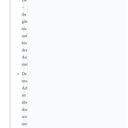
Herausforderungen
–
du
gibst
nicht
auf,
bis
der
Auftrag
steht
Dein
mobiler
Arbeitsplatz
ist
überall
dort,
wo
unsere