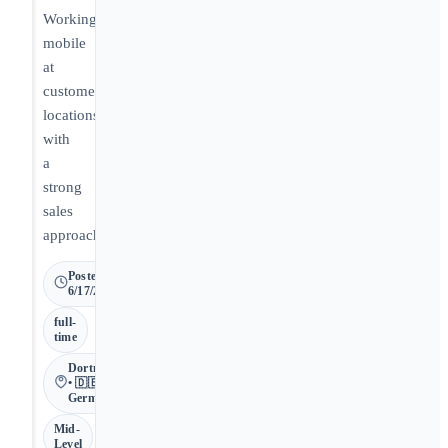
Working
mobile
at
customer
locations
with
a
strong
sales
approach.
Posted
6/17/2026
full-
time
Dortmund
• 🇩🇪
Germany
Mid-
Level