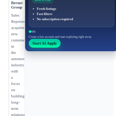
DISCOVER
Berner
Group
Fresh listings
Fast filters
Sales
No subscription required
Representative
acquiring
new
Create a free account and start exploring right away.
customers
Start AI Apply
in
the
automotive
industry
with
a
focus
on
building
long-
term
relationships.