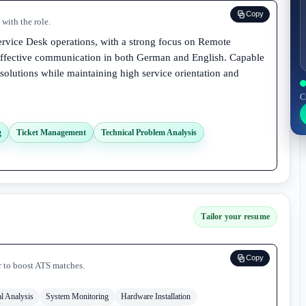
Copy
with the role.
ervice Desk operations, with a strong focus on Remote
ffective communication in both German and English. Capable
solutions while maintaining high service orientation and
C
g
Ticket Management
Technical Problem Analysis
Tailor your resume
Copy
r to boost ATS matches.
al Analysis
System Monitoring
Hardware Installation