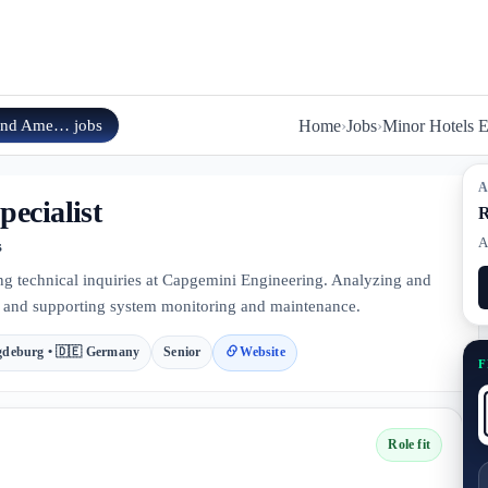
 and Ame…
jobs
Home
›
Jobs
›
Minor Hotels 
A
pecialist
R
A
s
ing technical inquiries at Capgemini Engineering. Analyzing and
rs and supporting system monitoring and maintenance.
deburg • 🇩🇪 Germany
Senior
Website
F
Role fit