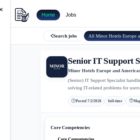
×
Home
Jobs
All
Minor Hotels Europe
Search jobs
Senior IT Support S
Minor Hotels Europe and America
(Senior) IT Support Specialist handl
solving IT-related problems for use
Posted
7/2/2026
full-time
Mag
Core Competencies
Core Competencies