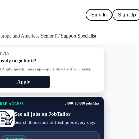
Sign In
Sign Up
Europe and Americas
›
Senior IT Support Specialist
PPLY
eady to go for it?
I Apply speeds things up—apply directly if you prefer.
Apply
5,000–10,000 jobs/day
REE ACCESS
See all jobs on JobTailor
Search thousands of fresh jobs every day.