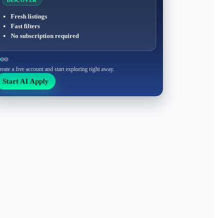
DISCOVER
Fresh listings
Fast filters
No subscription required
reate a free account and start exploring right away.
Start AI Apply