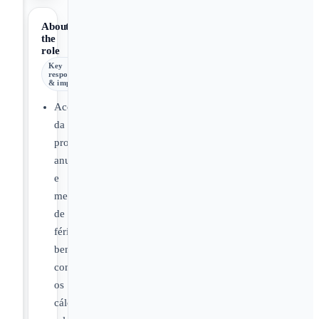
About
the
role
Key
responsibilities
& impact
Acompanhamento
da
programação
anual
e
mensal
de
férias,
bem
como
os
cálculos