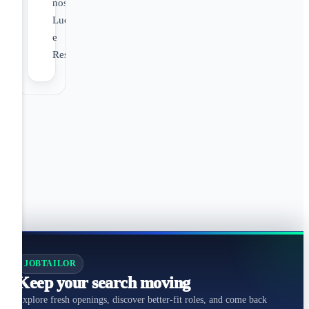
nos
Lucros
e
Resultados;
JOBTAILOR
Keep your search moving
Explore fresh openings, discover better-fit roles, and come back