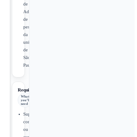
de
Administração
de
pessoal
da
unidade
de
São
Paulo.
Requirements
What
you’ll
need
Superior
completo
ou