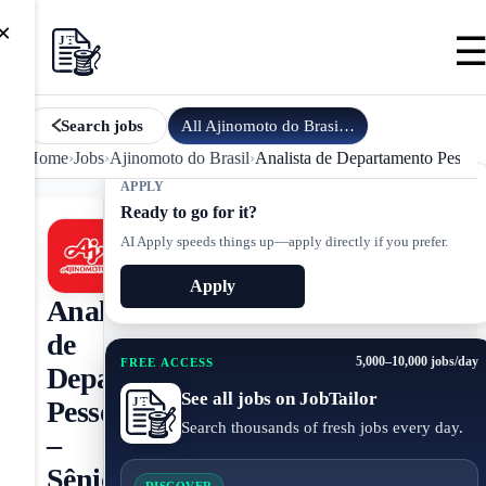
×
All
Ajinomoto do Brasil
jobs
Search jobs
Home
›
Jobs
›
Ajinomoto do Brasil
›
Analista de Departamento Pessoal
APPLY
Ready to go for it?
AI Apply speeds things up—apply directly if you prefer.
Apply
Analista
de
5,000–10,000 jobs/day
FREE ACCESS
Departamento
See all jobs on JobTailor
Pessoal
Search thousands of fresh jobs every day.
–
Sênior