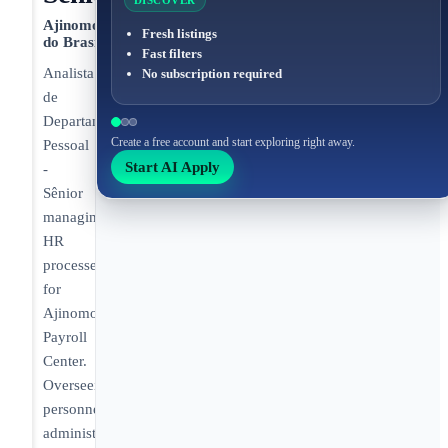
DISCOVER
Ajinomoto
Fresh listings
do Brasil
Fast filters
Analista
No subscription required
de
Departamento
Create a free account and start exploring right away.
Pessoal
Start AI Apply
-
Sênior
managing
HR
processes
for
Ajinomoto
Payroll
Center.
Overseeing
personnel
administration,